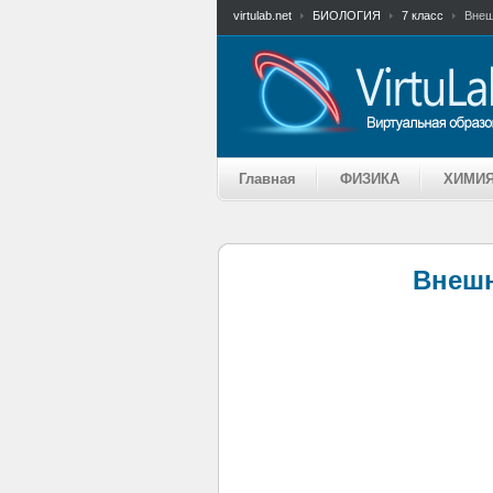
virtulab.net
БИОЛОГИЯ
7 класс
Внеш
Главная
ФИЗИКА
ХИМИ
Внешн