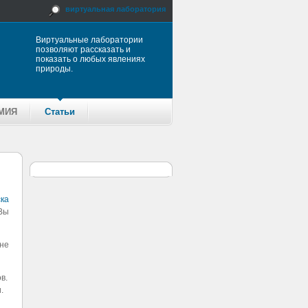
виртуальная лаборатория
Виртуальные лаборатории
позволяют рассказать и
показать о любых явлениях
природы.
МИЯ
Статьи
ка
Вы
не
в.
.