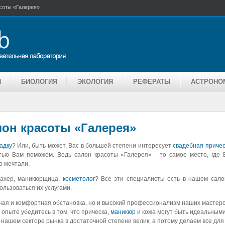
соты «Галерея»
Я
БИОЛОГИЯ
ЭКОЛОГИЯ
РЕФЕРАТЫ
АСТРОНО
он красоты «Галерея»
адку
? Или, быть может, Вас в большей степени интересует
свадебная причес
тью Вам поможем. Ведь салон красоты «Галерея» - то самое место, где 
о мечтали.
махер, маникюрщица,
косметолог
? Все эти специалисты есть в нашем сало
ользоваться их услугами.
тная и комфортная обстановка, но и высокий профессионализм наших мастеро
 опыте убедитесь в том, что прическа,
маникюр
и кожа могут быть идеальными
 нашем секторе рынка в достаточной степени велик, а потому делаем все для