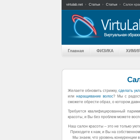
virtulab.net
Статьи
Статьи
Салон кра
Главная
ФИЗИКА
ХИМИ
Сал
Желаете обновить стрижку,
сделать укл
или
наращивание волос
? Мы с радос
сможете обрести образ, о котором давн
Требуется квалифицированный парик
красоты, и Вы без проблем можете восп
Наш салон красоты – это не только ую
Приходите к нам, и Вы на собственном
Мы знаем, что уровень конкуренции в