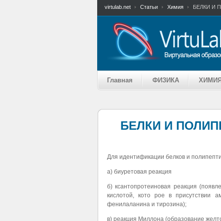
virtulab.net
Статьи
Химия
БЕЛКИ И 
Главная
ФИЗИКА
ХИМИ
БЕЛКИ И ПОЛИП
Для идентификации белков и полипепти
а) биуретовая реакция
б) ксантопротеиновая реакция (появл
кислотой, кото рое в присутствии а
фенилаланина и тирозина);
в) реакция Миллона (образование желт