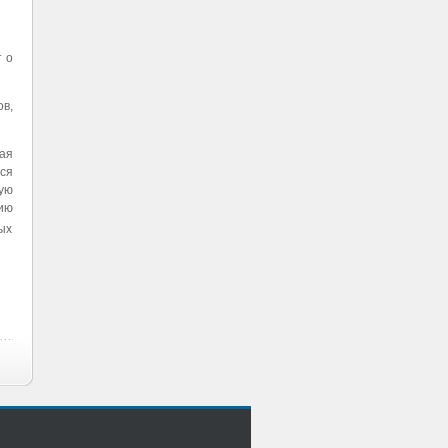
т о
ов,
ая
ся
ую
ию
лых