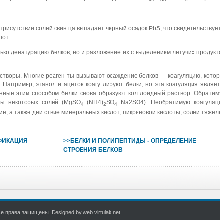
 присутствии солей свин ца выпадает черный осадок PbS, что свидетельствуе
лот.
ько денатурацию белков, но и разложение их с выделением летучих продукт
створы. Многие реаген ты вызывают осаждение белков — коагуляцию, котор
Например, этанол и ацетон коагу лируют белки, но эта коагуляция являет
анные этим способом белки снова образуют кол лоидный раствор. Обратим
ры некоторых солей (MgSO
(NH4)
SO
Na2SO4). Необратимую коагуляц
4
2
4
е, а также дей ствие минеральных кислот, пикриновой кислоты, солей тяже
ИФИКАЦИЯ
>>БЕЛКИ И ПОЛИПЕПТИДЫ - ОПРЕДЕЛЕНИЕ
СТРОЕНИЯ БЕЛКОВ
 права защищены. Designed by web.virtulab.net