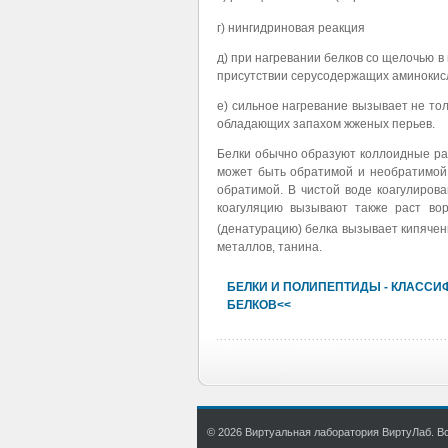
г) нингидриновая реакция
д) при нагревании белков со щелочью в
присутствии серусодержащих аминокис
е) сильное нагревание вызывает не тол
обладающих запахом жженых перьев.
Белки обычно образуют коллоидные ра
может быть обратимой и необратимой. 
обратимой. В чистой воде коагулиров
коагуляцию вызывают также раст во
(денатурацию) белка вызывает кипячени
металлов, танина.
БЕЛКИ И ПОЛИПЕПТИДЫ - КЛАСС
БЕЛКОВ<<
© 2026 Виртуальная лаборатория ВиртуЛаб. Все