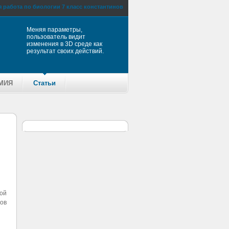
 работа по биологии 7 класс константинов
Меняя параметры,
пользователь видит
изменения в 3D среде как
результат своих действий.
МИЯ
Статьи
ой
ов