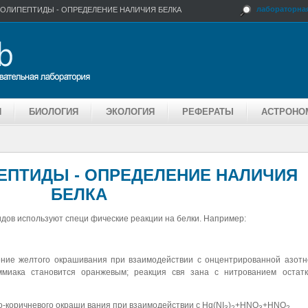
лабораторная
ПОЛИПЕПТИДЫ - ОПРЕДЕЛЕНИЕ НАЛИЧИЯ БЕЛКА
Я
БИОЛОГИЯ
ЭКОЛОГИЯ
РЕФЕРАТЫ
АСТРОНО
ЕПТИДЫ - ОПРЕДЕЛЕНИЕ НАЛИЧИЯ
БЕЛКА
дов используют специ фические реакции на белки. Например:
ение желтого окрашивания при взаимодействии с онцентрированной азотн
ммиака становится оранжевым; реакция свя зана с нитрованием остатк
о-коричневого окраши вания при взаимодействии с Hg(NI
)
+HNО
+HNO
3
2
3
2