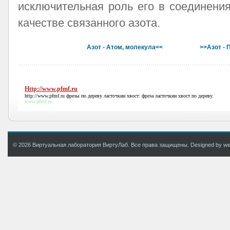
исключительная роль его в соединени
качестве связанного азота.
Азот - Атом, молекула<<
>>Азот -
Http://www.pfmf.ru
http://www.pfmf.ru
фрезы по дереву ласточкин хвост: фреза ласточкин хвост по дереву.
www.pfmf.ru
© 2026 Виртуальная лаборатория ВиртуЛаб. Все права защищены. Designed by web.