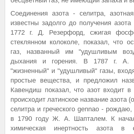
бесцветный газ, не имеющий запаха и в
Соединения азота - селитра, азотна
известны задолго до получения азота
1772 г. Д. Резерфорд, сжигая фос
стеклянном колоколе, показал, что о
газ, названный им "удушливым воз
дыхания и горения. В 1787 г. А. 
"жизненный" и "удушливый" газы, входя
простые вещества, и предложил назва
Кавендиш показал, что азот входит в
происходит латинское название азота (о
селитра и греческого gennao - рождаю,
в 1790 году Ж. А. Шапталем. К нача
химическая инертность азота в 