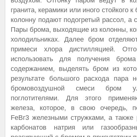
воздухом. Отгонку паром ведут в ко
гранита, керамики или иного стойкого к
колонну подают подогретый рассол, а с
Пары брома, выходящие из колонны, к
холодильниках. Далее бром отделя
примеси хлора дистилляцией. Отго
использовать для получения бром
содержанием, выделять бром из кот
результате большого расхода пара н
бромовоздушной смеси бром ул
поглотителями. Для этого применя
железа, которое, в свою очередь, п
FеВг3 железными стружками, а также 
карбонатов натрия или газообразн