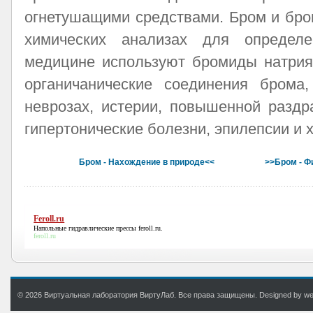
огнетушащими средствами. Бром и бро
химических анализах для определ
медицине используют бромиды натрия,
органичанические соединения брома
неврозах, истерии, повышенной раздр
гипертонические болезни, эпилепсии и 
Бром - Нахождение в природе<<
>>Бром - Ф
Feroll.ru
Напольные гидравлические прессы
feroll.ru
.
feroll.ru
© 2026 Виртуальная лаборатория ВиртуЛаб. Все права защищены. Designed by web.