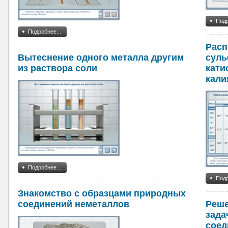
Подр
Подробнее...
Расп
Вытеснение одного металла другим
суль
из раствора соли
кати
кали
Подробнее...
Подр
Знакомство с образцами природных
соединений неметаллов
Реше
зада
соед