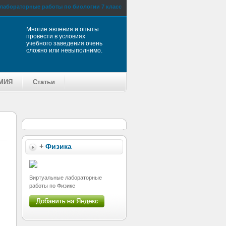
лабораторные работы по биологии 7 класс
Многие явления и опыты
провести в условиях
учебного заведения очень
сложно или невыполнимо.
МИЯ
Статьи
+
Физика
Виртуальные лабораторные
работы по Физике