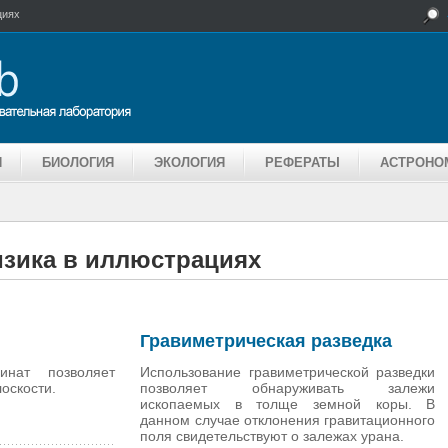
циях
Я
БИОЛОГИЯ
ЭКОЛОГИЯ
РЕФЕРАТЫ
АСТРОНО
зика в иллюстрациях
Гравиметрическая разведка
инат позволяет
Использование гравиметрической разведки
оскости.
позволяет обнаруживать залежи
ископаемых в толще земной коры. В
данном случае отклонения гравитационного
поля свидетельствуют о залежах урана.