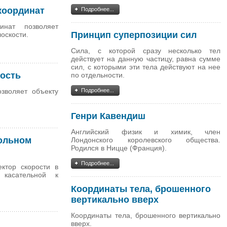
координат
Подробнее...
инат позволяет
Принцип суперпозиции сил
оскости.
Сила, с которой сразу несколько тел
действует на данную частицу, равна сумме
сил, с которыми эти тела действуют на нее
рость
по отдельности.
зволяет объекту
Подробнее...
Генри Кавендиш
Английский физик и химик, член
вольном
Лондонского королевского общества.
Родился в Ницце (Франция).
Подробнее...
ктор скорости в
касательной к
Координаты тела, брошенного
вертикально вверх
Координаты тела, брошенного вертикально
вверх.