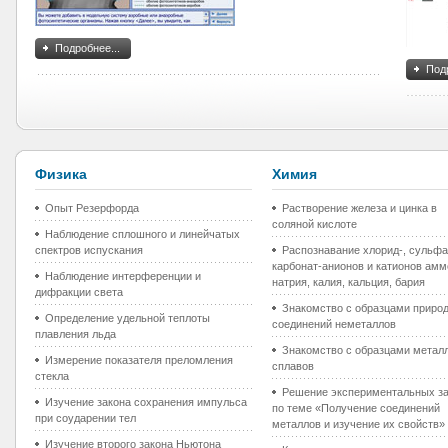
Подробнее...
Подр
Физика
Химия
Опыт Резерфорда
Растворение железа и цинка в
соляной кислоте
Наблюдение сплошного и линейчатых
спектров испускания
Распознавание хлорид-, сульфа
карбонат-анионов и катионов амм
Наблюдение интерференции и
натрия, калия, кальция, бария
дифракции света
Знакомство с образцами приро
Определение удельной теплоты
соединений неметаллов
плавления льда
Знакомство с образцами метал
Измерение показателя преломления
сплавов
стекла
Решение экспериментальных з
Изучение закона сохранения импульса
по теме «Получение соединений
при соударении тел
металлов и изучение их свойств»
Изучение второго закона Ньютона