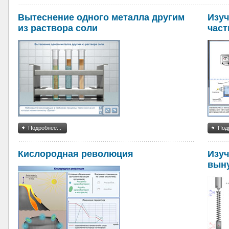
Вытеснение одного металла другим
Изуч
из раствора соли
част
Подробнее...
Подр
Кислородная революция
Изуч
вын