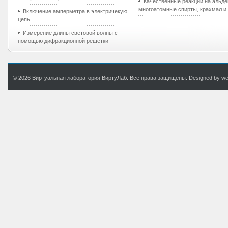
Качественные реакции на альде
многоатомные спирты, крахмал и
Включение амперметра в электричекую
цепь
Измерение длины световой волны с
помощью дифракционной решетки
© 2026 Виртуальная лаборатория ВиртуЛаб. Все права защищены. Designed by web.